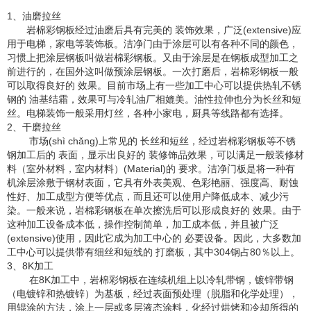
1、油磨拉丝
岩棉彩钢板经过油磨后具有完美的 装饰效果，广泛(extensive)应
用于电梯，家电等装饰板。洁净门由于涂层可以有各种不同的颜色，
习惯上把涂层钢板叫做岩棉彩钢板。又由于涂层是在钢板成型加工之
前进行的，在国外这叫做预涂层钢板。一次打磨后，岩棉彩钢板一般
可以取得良好的 效果。目前市场上有一些加工中心可以提供热轧不锈
钢的 油基结霜，效果可与冷轧油厂相媲美。油性拉伸也分为长丝和短
丝。电梯装饰一般采用灯丝，各种小家电，厨具等线路都有选择。
2、干磨拉丝
市场(shì chǎng)上常见的 长丝和短丝，经过岩棉彩钢板等不锈
钢加工后的 表面，显示出良好的 装修饰品效果，可以满足一般装修材
料（室外材料，室内材料）(Material)的 要求。洁净门板是将一种有
机涂层涂敷于钢材表面，它具有外表美观、色彩艳丽、强度高、耐蚀
性好、加工成型方便等优点，而且还可以使用户降低成本、减少污
染。一般来说，岩棉彩钢板在单次擦洗后可以形成良好的 效果。由于
这种加工设备成本低，操作控制简单，加工成本低，并且被广泛
(extensive)使用，因此它成为加工中心的 必要设备。因此，大多数加
工中心可以提供带有细丝和短线的 打磨板，其中304钢占80％以上。
3、8K加工
在8K加工中，岩棉彩钢板在连续机组上以冷轧带钢，镀锌带钢
（电镀锌和热镀锌）为基板，经过表面预处理（脱脂和化学处理），
用辊涂的方法，涂上一层或多层液态涂料，化经过烘烤和冷却所得的