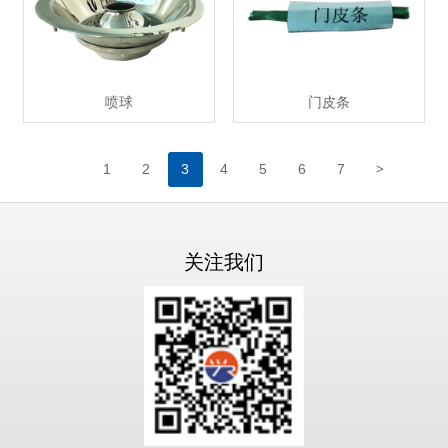
喷球
门皮条
>
1
2
3
4
5
6
7
关注我们