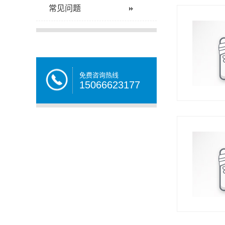
常见问题
免费咨询热线
15066623177