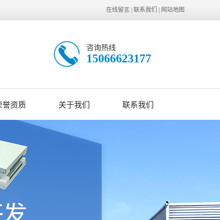
在线留言
|
联系我们
|
网站地图
咨询热线
15066623177
荣誉资质
关于我们
联系我们