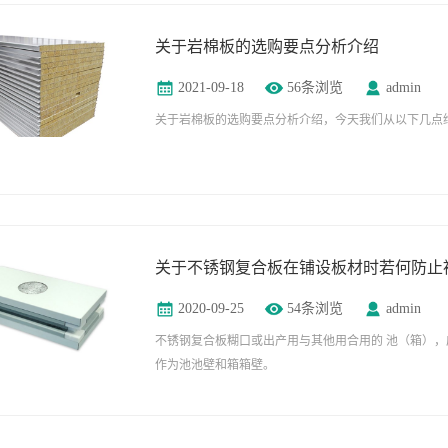
关于岩棉板的选购要点分析介绍
2021-09-18
56条浏览
admin
关于岩棉板的选购要点分析介绍，今天我们从以下几点
关于不锈钢复合板在铺设板材时若何防止
2020-09-25
54条浏览
admin
不锈钢复合板糊口或出产用与其他用合用的 池（箱），应采纳
作为池池壁和箱箱壁。