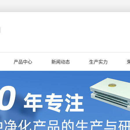
司
产品中心
新闻动态
生产实力